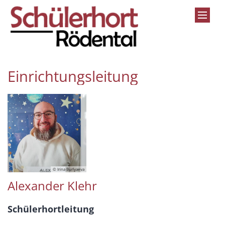
Zum Inhalt springen
Einrichtungsleitung
© Irina Burlyaeva
Alexander Klehr
Schülerhortleitung